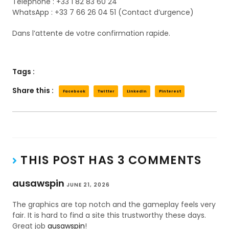
Téléphone : +33 1 82 83 60 24
WhatsApp : +33 7 66 26 04 51 (Contact d’urgence)
Dans l’attente de votre confirmation rapide.
Tags :
Share this :
Facebook
Twitter
LinkedIn
Pinterest
THIS POST HAS 3 COMMENTS
ausawspin
JUNE 21, 2026
The graphics are top notch and the gameplay feels very
fair. It is hard to find a site this trustworthy these days.
Great job
ausawspin
!