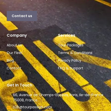
Contact us
Company
Services
About Us
Tour Packages
Our Fleet
Terms & Conditions
Blog
Privacy Policy
Contact
FAQ & Support
Get In Touch
66, Avenue de Champs-Elysees, Paris, Ile-de-France
75008, France.
b2b@tourpassion.com