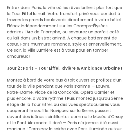
Entrez dans Paris, la ville où les rêves brillent plus fort que
la Tour Eiffel la nuit. Votre transfert privé vous conduit à
travers les grands boulevards directement à votre hôtel.
Flânez indépendamment sur les Champs-Élysées,
admirez l’Arc de Triomphe, ou savourez un parfait café
au lait dans un bistrot animé. À chaque battement de
cœur, Paris murmure romance, style et émerveillement.
Ce soir, la Ville Lumière est à vous pour en tomber
amoureux !
Jour 2 : Paris – Tour Eiffel, Rivière & Ambiance Urbaine !
Montez à bord de votre bus à toit ouvert et profitez d’un
tour de la ville pendant que Paris s’anime — Louvre,
Notre-Dame, Place de la Concorde, Opéra Garnier et
plus encore, à votre rythme ! Puis montez jusqu’au 3ème
étage de la Tour Eiffel, où des vues spectaculaires vous
couperont le souffle. Naviguez sur la Seine, passant
devant des icônes scintillantes comme le Musée d’Orsay
et le Pont Alexandre III doré — Paris n’a jamais été aussi
magique ! Terminez la soirée avec Paris illuminée autour