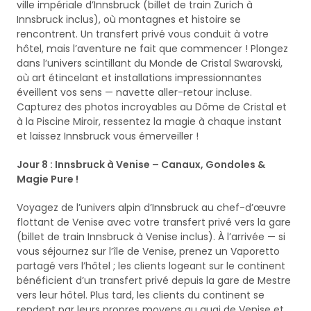
ville impériale d’Innsbruck (billet de train Zurich à
Innsbruck inclus), où montagnes et histoire se
rencontrent. Un transfert privé vous conduit à votre
hôtel, mais l’aventure ne fait que commencer ! Plongez
dans l’univers scintillant du Monde de Cristal Swarovski,
où art étincelant et installations impressionnantes
éveillent vos sens — navette aller-retour incluse.
Capturez des photos incroyables au Dôme de Cristal et
à la Piscine Miroir, ressentez la magie à chaque instant
et laissez Innsbruck vous émerveiller !
Jour 8 : Innsbruck à Venise – Canaux, Gondoles &
Magie Pure !
Voyagez de l’univers alpin d’Innsbruck au chef-d’œuvre
flottant de Venise avec votre transfert privé vers la gare
(billet de train Innsbruck à Venise inclus). À l’arrivée — si
vous séjournez sur l’île de Venise, prenez un Vaporetto
partagé vers l’hôtel ; les clients logeant sur le continent
bénéficient d’un transfert privé depuis la gare de Mestre
vers leur hôtel. Plus tard, les clients du continent se
rendent par leurs propres moyens au quai de Venise et