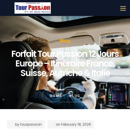
Blog
Forfait Tour Passion 12 Jours
Europe – Itinéraire France,
Suisse, Autriche & Italie
HOME
BLOG
by
tourpassion
on
February 18, 2026