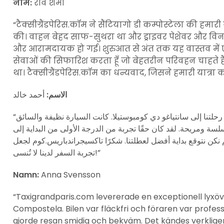
नाम:
रवि शर्मा
“टैक्सीग्रैंडपेरिस.कॉम ने सैंटियागो डी कम्पोस्टेला की हमा
की। वाहन बेहद साफ-सुथरा था और ड्राइवर पेशेवर और विनम
और आरामदायक हो गई। शुरुआत से अंत तक यह वास्तव में ए
सेवाओं की सिफारिश करता हूँ जो बेहतरीन परिवहन चाहते हैं
था। टैक्सीग्रैंडपेरिस.कॉम का धन्यवाद, जिसने हमारी यात्र
الاسم:
أحمد خالد
“قدمت تاكسيجراندباريس.كوم خدمة نقل فاخرة استثنائية خلال رحلتنا إلى سانتياغو دي كومبوستيلا. كانت السيارة نظيفة والسائق
سلسة ومريحة. لقد كان حقًا تجربة من الدرجة الأولى من البداية إلى
كن نتوقع بداية أفضل لعطلتنا. شكرًا تاكسيجراندباريس.كوم لجعل
تجربة السفر لدينا لا تُنسى!”
Namn:
Anna Svensson
“Taxigrandparis.com levererade en exceptionell lyxöve
Compostela. Bilen var fläckfri och föraren var professi
gjorde resan smidig och bekväm. Det kändes verkligen s