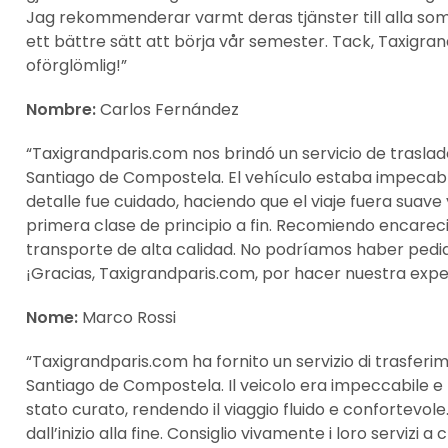
Jag rekommenderar varmt deras tjänster till alla som
ett bättre sätt att börja vår semester. Tack, Taxigran
oförglömlig!”
Nombre:
Carlos Fernández
“Taxigrandparis.com nos brindó un servicio de traslad
Santiago de Compostela. El vehículo estaba impecable
detalle fue cuidado, haciendo que el viaje fuera sua
primera clase de principio a fin. Recomiendo encarec
transporte de alta calidad. No podríamos haber pedi
¡Gracias, Taxigrandparis.com, por hacer nuestra experi
Nome:
Marco Rossi
“Taxigrandparis.com ha fornito un servizio di trasferim
Santiago de Compostela. Il veicolo era impeccabile e l
stato curato, rendendo il viaggio fluido e confortevol
dall’inizio alla fine. Consiglio vivamente i loro servizi 