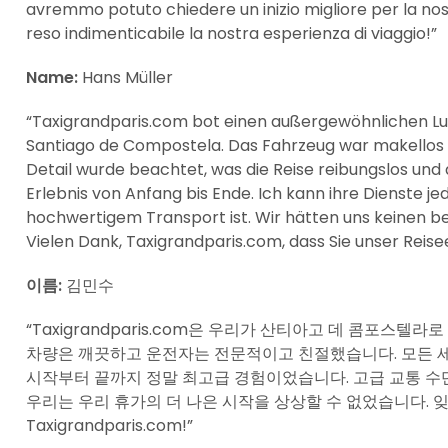
avremmo potuto chiedere un inizio migliore per la no
reso indimenticabile la nostra esperienza di viaggio!”
Name:
Hans Müller
“Taxigrandparis.com bot einen außergewöhnlichen Lu
Santiago de Compostela. Das Fahrzeug war makellos u
Detail wurde beachtet, was die Reise reibungslos und
Erlebnis von Anfang bis Ende. Ich kann ihre Dienste 
hochwertigem Transport ist. Wir hätten uns keinen be
Vielen Dank, Taxigrandparis.com, dass Sie unser Reis
이름:
김민수
“Taxigrandparis.com은 우리가 산티아고 데 콤포스
차량은 깨끗하고 운전자는 전문적이고 친절했습니다. 모든 
시작부터 끝까지 정말 최고급 경험이었습니다. 고급 교통 수
우리는 우리 휴가의 더 나은 시작을 상상할 수 없었습니다. 
Taxigrandparis.com!”