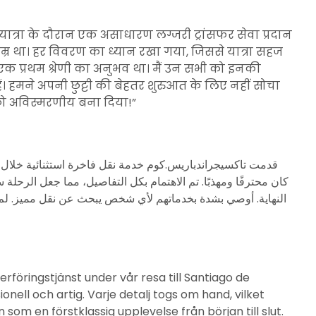
री यात्रा के दौरान एक असाधारण लग्जरी ट्रांसफर सेवा प्रदान
्र था। हर विवरण का ध्यान रखा गया, जिससे यात्रा सहज
क प्रथम श्रेणी का अनुभव था। मैं उन सभी को इनकी
। हमने अपनी छुट्टी की बेहतर शुरुआत के लिए नहीं सोचा
ा को अविस्मरणीय बना दिया!”
كان محترفًا ومهذبًا. تم الاهتمام بكل التفاصيل، مما جعل الرحلة 
النهاية. أوصي بشدة بخدماتهم لأي شخص يبحث عن نقل مميز. لم ن
rföringstjänst under vår resa till Santiago de
onell och artig. Varje detalj togs om hand, vilket
om en förstklassig upplevelse från början till slut.