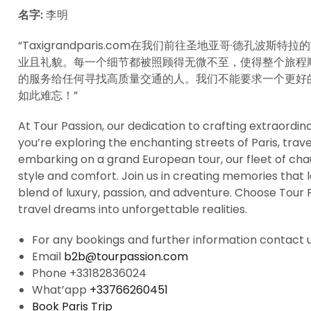
名字:
李明
“Taxigrandparis.com在我们前往圣地亚哥·德孔
业且礼貌。每一个细节都被照顾得无微不至，使得整个旅程
的服务给任何寻找高质量交通的人。我们不能要求一个更好的假期开
如此难忘！”
At Tour Passion, our dedication to crafting extraord
you’re exploring the enchanting streets of Paris, tra
embarking on a grand European tour, our fleet of chau
style and comfort. Join us in creating memories that la
blend of luxury, passion, and adventure. Choose Tour P
travel dreams into unforgettable realities.
For any bookings and further information contact u
Email
b2b@tourpassion.com
Phone +33182836024
What’app
+33766260451
Book Paris Trip