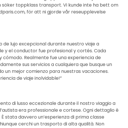
 söker toppklass transport. Vi kunde inte ha bett om
dparis.com, för att ni gjorde vår reseupplevelse
o de lujo excepcional durante nuestro viaje a
 y el conductor fue profesional y cortés. Cada
ve y cómodo. Realmente fue una experiencia de
idamente sus servicios a cualquiera que busque un
do un mejor comienzo para nuestras vacaciones.
encia de viaje inolvidable!”
ento di lusso eccezionale durante il nostro viaggio a
’autista era professionale e cortese. Ogni dettaglio è
e. È stata davvero un’esperienza di prima classe
a chiunque cerchi un trasporto di alta qualità. Non