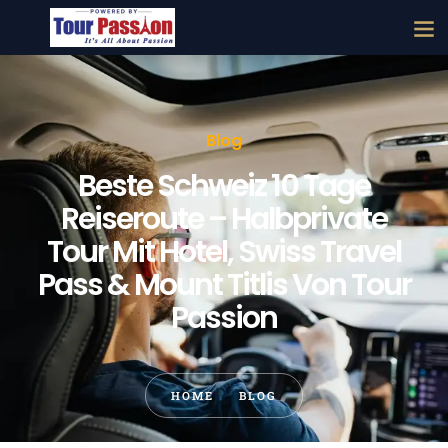
Blog
Beste Schweiz 10 Tage
Reiseroute – Halbprivate
Tour Mit Hotel, Swiss Travel
Pass & Mount Titlis Von Tour
Passion
HOME
BLOG