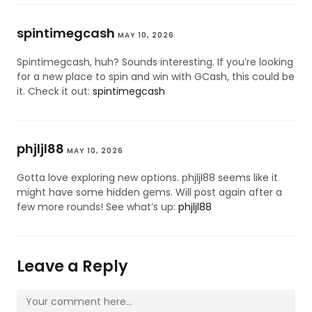
spintimegcash
MAY 10, 2026
Spintimegcash, huh? Sounds interesting. If you’re looking
for a new place to spin and win with GCash, this could be
it. Check it out:
spintimegcash
phjljl88
MAY 10, 2026
Gotta love exploring new options. phjljl88 seems like it
might have some hidden gems. Will post again after a
few more rounds! See what’s up:
phjljl88
Leave a Reply