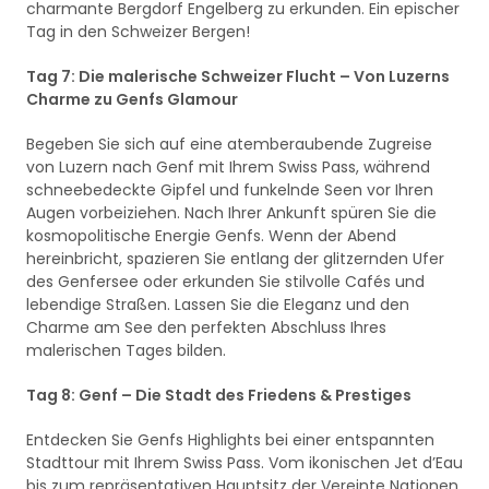
charmante Bergdorf Engelberg zu erkunden. Ein epischer
Tag in den Schweizer Bergen!
Tag 7: Die malerische Schweizer Flucht – Von Luzerns
Charme zu Genfs Glamour
Begeben Sie sich auf eine atemberaubende Zugreise
von Luzern nach Genf mit Ihrem Swiss Pass, während
schneebedeckte Gipfel und funkelnde Seen vor Ihren
Augen vorbeiziehen. Nach Ihrer Ankunft spüren Sie die
kosmopolitische Energie Genfs. Wenn der Abend
hereinbricht, spazieren Sie entlang der glitzernden Ufer
des Genfersee oder erkunden Sie stilvolle Cafés und
lebendige Straßen. Lassen Sie die Eleganz und den
Charme am See den perfekten Abschluss Ihres
malerischen Tages bilden.
Tag 8: Genf – Die Stadt des Friedens & Prestiges
Entdecken Sie Genfs Highlights bei einer entspannten
Stadttour mit Ihrem Swiss Pass. Vom ikonischen Jet d’Eau
bis zum repräsentativen Hauptsitz der Vereinte Nationen