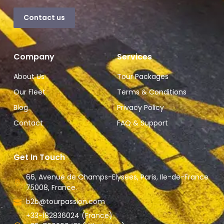
Contact us
Company
Services
About Us
Tour Packages
Our Fleet
Terms & Conditions
Blog
Privacy Policy
Contact
FAQ & Support
Get In Touch
66, Avenue de Champs-Elysees, Paris, Ile-de-France
75008, France.
b2b@tourpassion.com
+33-182836024 (France)