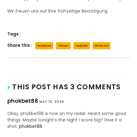
Wir freuen uns auf Ihre frühzeitige Bestätigung.
Tags :
Share this :
Facebook
Twitter
LinkedIn
Pinterest
THIS POST HAS 3 COMMENTS
phokbet88
MAY 10, 2026
Okay, phokbet88 is now on my radar. Heard some good
things. Maybe tonight’s the night I score big? Give it a
shot:
phokbet88