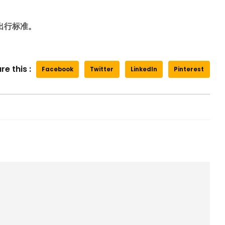
宾出行标准。
re this :
Facebook
Twitter
LinkedIn
Pinterest