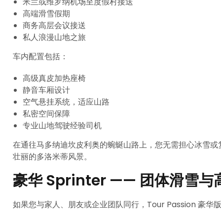
米兰或维罗纳机场至度假村接送
高端滑雪假期
商务高层会议接送
私人浪漫山地之旅
车内配置包括：
高级真皮加热座椅
静音车厢设计
空气悬挂系统，适应山路
私密空间保障
专业山地驾驶经验司机
在通往马多纳迪坎皮利奥的蜿蜒山路上，您无需担心冰雪或
壮丽的多洛米蒂风景。
豪华 Sprinter —— 团体滑
如果您与家人、朋友或企业团队同行，Tour Passion 豪华版 Me