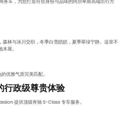
printer 商务车，为您打造符合身份与品味的阿尔卑斯高端出行方
，森林与冰川交织，冬季白雪皑皑，夏季翠绿宁静。这里不
地木屋。
目的地的优雅气质完美匹配。
行中的行政级尊贵体验
on 提供顶级奔驰 S-Class 专车服务。