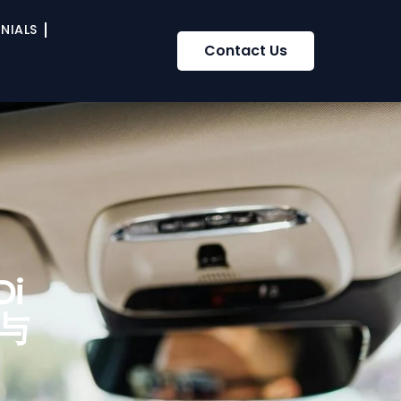
NIALS
Contact Us
Di
 与