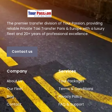
The premier transfer division of Tour Passion, providing
reliable Private Taxi Transfer Paris & Europe with a luxury
fleet and 20+ years of professional excellence.
Contact us
Company
Services
About Us
Tour Packages
Our Fleet
Terms & Conditions
Blog
Privacy Policy
Contact
FAQ & Support