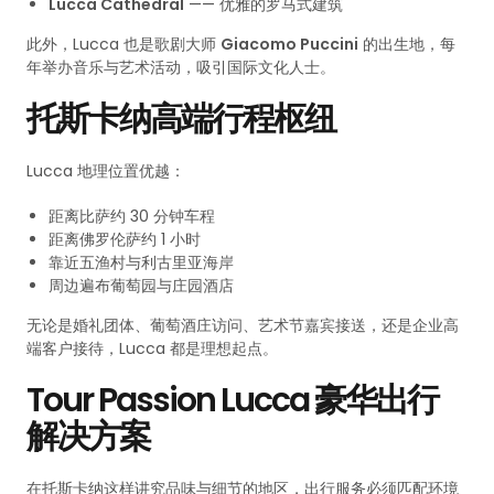
Lucca Cathedral
—— 优雅的罗马式建筑
此外，Lucca 也是歌剧大师
Giacomo Puccini
的出生地，每
年举办音乐与艺术活动，吸引国际文化人士。
托斯卡纳高端行程枢纽
Lucca 地理位置优越：
距离比萨约 30 分钟车程
距离佛罗伦萨约 1 小时
靠近五渔村与利古里亚海岸
周边遍布葡萄园与庄园酒店
无论是婚礼团体、葡萄酒庄访问、艺术节嘉宾接送，还是企业高
端客户接待，Lucca 都是理想起点。
Tour Passion Lucca 豪华出行
解决方案
在托斯卡纳这样讲究品味与细节的地区，出行服务必须匹配环境