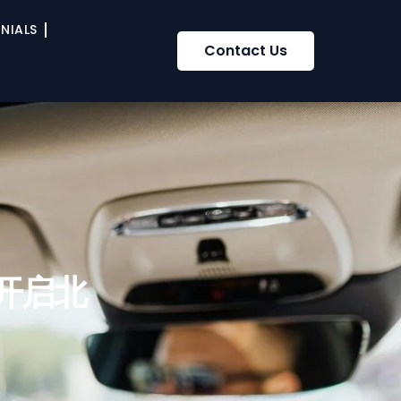
NIALS
Contact Us
，开启北