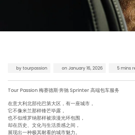
by
tourpassion
on
January 16, 2026
5 mins 
Tour Passion 梅赛德斯·奔驰 Sprinter 高端包车服务
在意大利北部伦巴第大区，有一座城市，
它不像米兰那样锋芒毕露，
也不似维罗纳那样被浪漫光环包围，
却在历史、文化与生活质感之间，
展现出一种极其耐看的城市魅力。