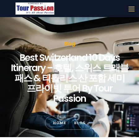
Blog
Best Switzerland 10 Days
Itinerary – 호텔, 스위스 트래블
패스 & 티틀리스 산 포함 세미
프라이빗 투어 By Tour
Passion
HOME
BLOG