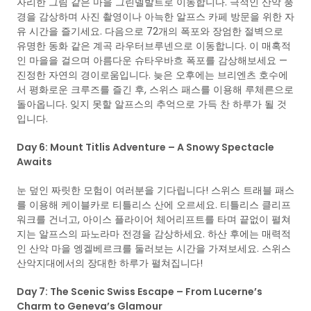
자리한 그림 같은 마을 그린델발트로 이동합니다. 극적인 산악 풍
경을 감상하며 사진 촬영이나 아늑한 알프스 카페 방문을 위한 자
유 시간을 즐기세요. 다음으로 72개의 폭포와 장엄한 절벽으로
유명한 동화 같은 계곡 라우터브루넨으로 이동합니다. 이 매혹적
인 마을을 걸으며 아름다운 슈타우바흐 폭포를 감상해보세요 —
진정한 자연의 경이로움입니다. 늦은 오후에는 브리엔츠 호수에
서 평화로운 크루즈를 즐긴 후, 스위스 패스를 이용해 루체른으로
돌아옵니다. 잊지 못할 알프스의 추억으로 가득 찬 하루가 될 것
입니다.
Day 6: Mount Titlis Adventure – A Snowy Spectacle
Awaits
눈 덮인 짜릿한 모험이 여러분을 기다립니다! 스위스 트래블 패스
를 이용해 케이블카로 티틀리스 산에 오르세요. 티틀리스 클리프
워크를 건너고, 아이스 플라이어 체어리프트를 타며 끝없이 펼쳐
지는 알프스의 파노라마 전경을 감상하세요. 하산 후에는 매력적
인 산악 마을 엥겔베르크를 둘러보는 시간을 가져보세요. 스위스
산악지대에서의 장대한 하루가 펼쳐집니다!
Day 7: The Scenic Swiss Escape – From Lucerne’s
Charm to Geneva’s Glamour