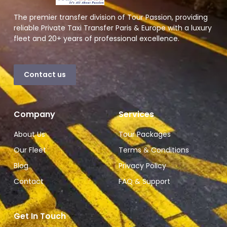
The premier transfer division of Tour Passion, providing
reliable Private Taxi Transfer Paris & Europe with a luxury
fleet and 20+ years of professional excellence.
Contact us
Company
Services
About Us
Tour Packages
Our Fleet
Terms & Conditions
Blog
Privacy Policy
Contact
FAQ & Support
Get In Touch