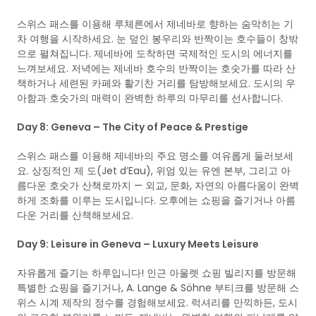
스위스 패스를 이용해 루체른에서 제네바로 향하는 숨막히는 기
차 여행을 시작하세요. 눈 덮인 봉우리와 반짝이는 호수들이 창밖
으로 펼쳐집니다. 제네바에 도착하면 국제적인 도시의 에너지를
느껴보세요. 저녁에는 제네바 호수의 반짝이는 호숫가를 따라 산
책하거나 세련된 카페와 활기찬 거리를 탐방해보세요. 도시의 우
아함과 호숫가의 매력이 완벽한 하루의 마무리를 선사합니다.
Day 8: Geneva – The City of Peace & Prestige
스위스 패스를 이용해 제네바의 주요 명소를 여유롭게 둘러보세
요. 상징적인 제 도(Jet d’Eau), 위엄 있는 유엔 본부, 그리고 아
름다운 호숫가 산책로까지 — 외교, 문화, 자연의 아름다움이 완벽
하게 조화를 이루는 도시입니다. 오후에는 쇼핑을 즐기거나 아름
다운 거리를 산책해보세요.
Day 9: Leisure in Geneva – Luxury Meets Leisure
자유롭게 즐기는 하루입니다! 인근 아울렛 쇼핑 빌리지를 방문해
특별한 쇼핑을 즐기거나, A. Lange & Söhne 부티크를 방문해 스
위스 시계 제작의 정수를 경험해보세요. 럭셔리를 만끽하든, 도시