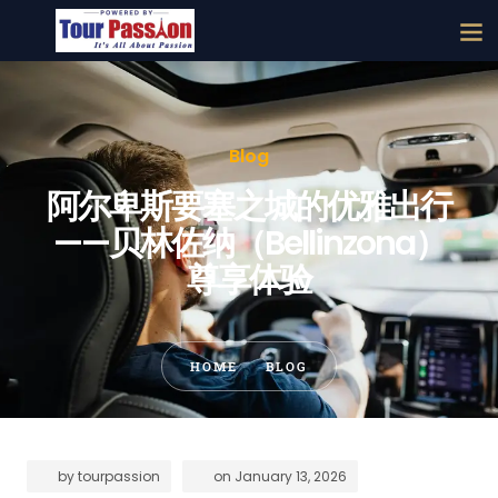
Blog
阿尔卑斯要塞之城的优雅出行
——贝林佐纳（Bellinzona）
尊享体验
HOME
BLOG
by
tourpassion
on
January 13, 2026