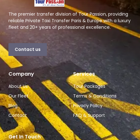
The premier transfer division of Tour Passion, providing
reliable Private Taxi Transfer Paris & Europe with a luxury
fleet and 20+ years of professional excellence.
Contact us
Company
Services
About Us
Tour Packages
Our Fleet
Terms & Conditions
Blog
Privacy Policy
Contact
FAQ & Support
Get In Touch