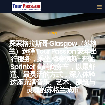
Blog
探索格拉斯哥 Glasgow（苏格
兰）选择 Tour Passion 豪华出
行服务，乘坐 梅赛德斯-奔驰
Sprinter 高端商务车，以最舒
适、最灵活的方式，深入体验
这座充满音乐、艺术、建筑与
灵魂的苏格兰城市