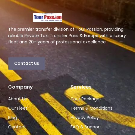
The premier transfer division of Tour Passion, providing
reliable Private Taxi Transfer Paris & Europe with a luxury
fleet and 20+ years of professional excellence.
Contact us
Company
Services
About Us
Tour Packages
Our Fleet
Terms & Conditions
Blog
Privacy Policy
Contact
FAQ & Support