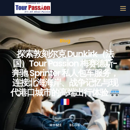
Blog
探索敦刻尔克 Dunkirk（法
国）Tour Passion 梅赛德斯-
奔驰 Sprinter 私人包车服务，
连接北海海岸、战争记忆与现
代港口城市的高端出行体验
HOME
BLOG