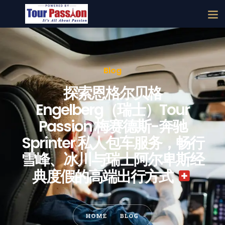
Blog
探索恩格尔贝格
Engelberg（瑞士）Tour
Passion 梅赛德斯-奔驰
Sprinter 私人包车服务，畅行
雪峰、冰川与瑞士阿尔卑斯经
典度假的高端出行方式
HOME
BLOG