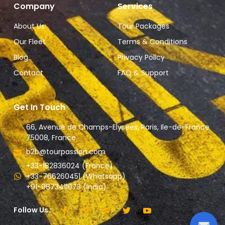
Company
Services
About Us
Tour Packages
Our Fleet
Terms & Conditions
Blog
Privacy Policy
Contact
FAQ & Support
Get In Touch
66, Avenue de Champs-Elysees, Paris, Ile-de-France
75008, France.
b2b@tourpassion.com
+33-182836024 (France)
+33-766260451 (Whatsapp)
+91-9873411073 (India)
Follow Us :