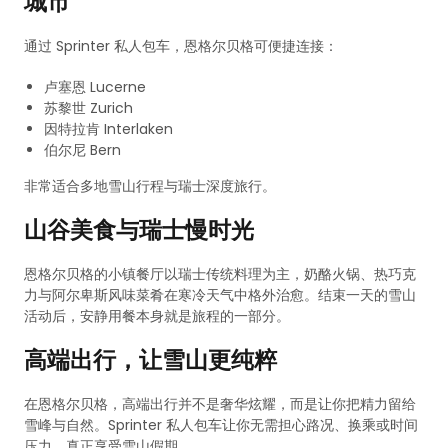
城市
通过 Sprinter 私人包车，恩格尔贝格可便捷连接：
卢塞恩 Lucerne
苏黎世 Zurich
因特拉肯 Interlaken
伯尔尼 Bern
非常适合多地雪山行程与瑞士深度旅行。
山谷美食与瑞士慢时光
恩格尔贝格的小镇餐厅以瑞士传统料理为主，奶酪火锅、热巧克
力与阿尔卑斯风味菜肴在寒冷天气中格外治愈。结束一天的雪山
活动后，安静用餐本身就是旅程的一部分。
高端出行，让雪山更纯粹
在恩格尔贝格，高端出行并不是奢华炫耀，而是让你把精力留给
雪峰与自然。Sprinter 私人包车让你无需担心路况、换乘或时间
压力，真正享受雪山假期。