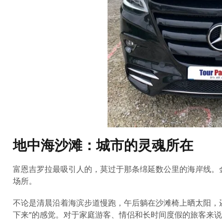
地中海沙滩：城市的灵魂所在
富恩吉罗拉最吸引人的，莫过于那条绵延数公里的海岸线。
场所。
不论是清晨沿着海滨步道慢跑，午后躺在沙滩椅上晒太阳，
下来”的感觉。对于家庭游客、情侣和长时间度假的旅客来