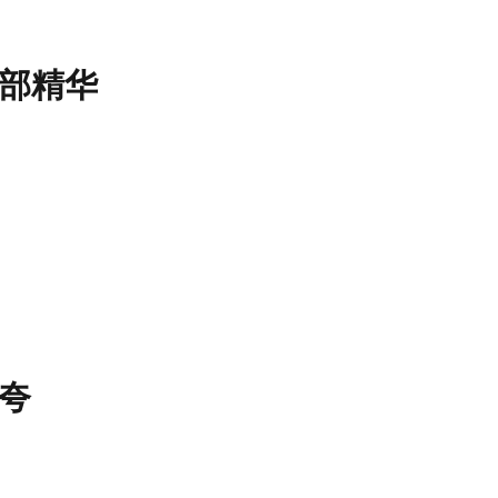
部精华
夸