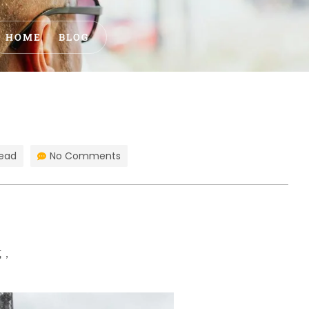
HOME
BLOG
read
No Comments
式，