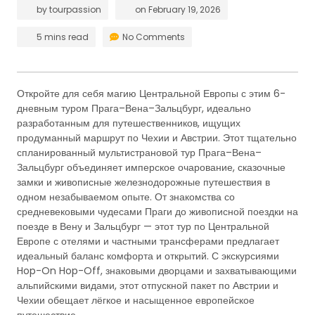
by
tourpassion
on
February 19, 2026
5 mins read
No Comments
Откройте для себя магию Центральной Европы с этим 6-
дневным туром Прага–Вена–Зальцбург, идеально
разработанным для путешественников, ищущих
продуманный маршрут по Чехии и Австрии. Этот тщательно
спланированный мультистрановой тур Прага–Вена–
Зальцбург объединяет имперское очарование, сказочные
замки и живописные железнодорожные путешествия в
одном незабываемом опыте. От знакомства со
средневековыми чудесами Праги до живописной поездки на
поезде в Вену и Зальцбург — этот тур по Центральной
Европе с отелями и частными трансферами предлагает
идеальный баланс комфорта и открытий. С экскурсиями
Hop-On Hop-Off, знаковыми дворцами и захватывающими
альпийскими видами, этот отпускной пакет по Австрии и
Чехии обещает лёгкое и насыщенное европейское