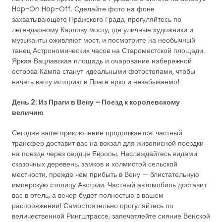
Hop-On Hop-Off. Сделайте фото на фоне
захватывающего Пражского Града, прогуляйтесь по
легендарному Карлову мосту, где уличные художники и
музыканты оживляют мост, и посмотрите на необычный
танец Астрономических часов на Староместской площади.
Яркая Вацлавская площадь и очарование набережной
острова Кампа станут идеальными фотостопами, чтобы
начать вашу историю в Праге ярко и незабываемо!
День 2: Из Праги в Вену – Поезд к королевскому
величию
Сегодня ваше приключение продолжается: частный
трансфер доставит вас на вокзал для живописной поездки
на поезде через сердце Европы. Наслаждайтесь видами
сказочных деревень, замков и холмистой сельской
местности, прежде чем прибыть в Вену — блистательную
имперскую столицу Австрии. Частный автомобиль доставит
вас в отель, а вечер будет полностью в вашем
распоряжении! Самостоятельно прогуляйтесь по
величественной Рингштрассе, запечатлейте сияние Венской