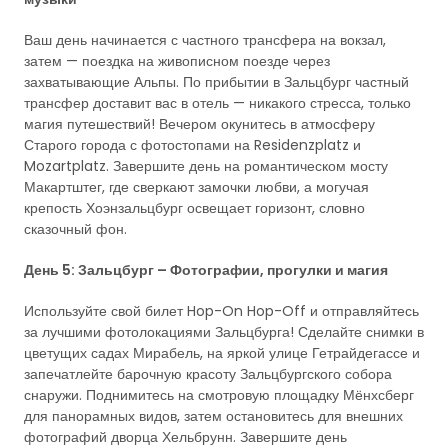
Ваш день начинается с частного трансфера на вокзал,
затем — поездка на живописном поезде через
захватывающие Альпы. По прибытии в Зальцбург частный
трансфер доставит вас в отель — никакого стресса, только
магия путешествий! Вечером окунитесь в атмосферу
Старого города с фотостопами на Residenzplatz и
Mozartplatz. Завершите день на романтическом мосту
Макартштег, где сверкают замочки любви, а могучая
крепость Хоэнзальцбург освещает горизонт, словно
сказочный фон.
День 5: Зальцбург – Фотографии, прогулки и магия
Используйте свой билет Hop-On Hop-Off и отправляйтесь
за лучшими фотолокациями Зальцбурга! Сделайте снимки в
цветущих садах Мирабель, на яркой улице Гетрайдегассе и
запечатлейте барочную красоту Зальцбургского собора
снаружи. Поднимитесь на смотровую площадку Мёнхсберг
для панорамных видов, затем остановитесь для внешних
фотографий дворца Хельбрунн. Завершите день