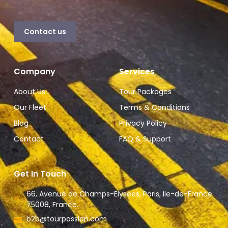
Contact us
Company
Services
About Us
Tour Packages
Our Fleet
Terms & Conditions
Blog
Privacy Policy
Contact
FAQ & Support
Get In Touch
66, Avenue de Champs-Elysees, Paris, Ile-de-France
75008, France.
b2b@tourpassion.com