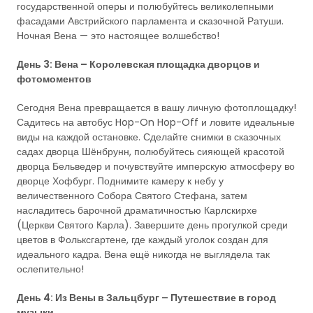
государственной оперы и полюбуйтесь великолепными
фасадами Австрийского парламента и сказочной Ратуши.
Ночная Вена — это настоящее волшебство!
День 3: Вена – Королевская площадка дворцов и
фотомоментов
Сегодня Вена превращается в вашу личную фотоплощадку!
Садитесь на автобус Hop-On Hop-Off и ловите идеальные
виды на каждой остановке. Сделайте снимки в сказочных
садах дворца Шёнбрунн, полюбуйтесь сияющей красотой
дворца Бельведер и почувствуйте имперскую атмосферу во
дворце Хофбург. Поднимите камеру к небу у
величественного Собора Святого Стефана, затем
насладитесь барочной драматичностью Карлскирхе
(Церкви Святого Карла). Завершите день прогулкой среди
цветов в Фольксгартене, где каждый уголок создан для
идеального кадра. Вена ещё никогда не выглядела так
ослепительно!
День 4: Из Вены в Зальцбург – Путешествие в город
музыки