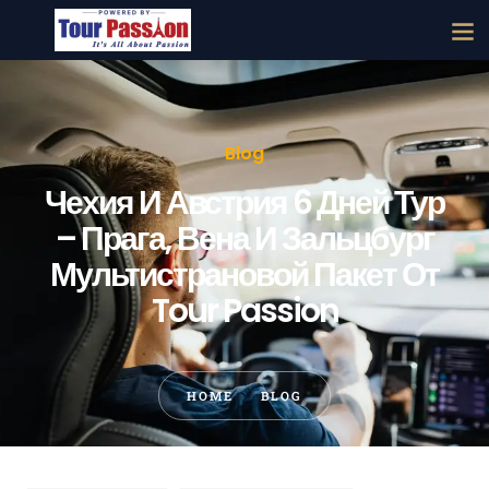
Blog
Чехия И Австрия 6 Дней Тур
– Прага, Вена И Зальцбург
Мультистрановой Пакет От
Tour Passion
HOME
BLOG